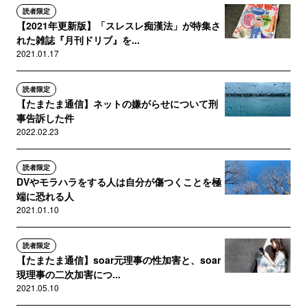
読者限定
【2021年更新版】「スレスレ痴漢法」が特集さ
れた雑誌『月刊ドリブ』を...
2021.01.17
読者限定
【たまたま通信】ネットの嫌がらせについて刑
事告訴した件
2022.02.23
読者限定
DVやモラハラをする人は自分が傷つくことを極
端に恐れる人
2021.01.10
読者限定
【たまたま通信】soar元理事の性加害と、soar
現理事の二次加害につ...
2021.05.10