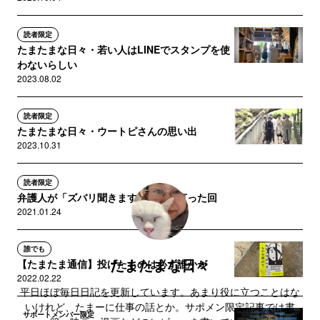
読者限定
たまたまな日々・若い人はLINEでスタンプを使
わないらしい
2023.08.02
読者限定
たまたまな日々・ウートピさんの思い出
2023.10.31
読者限定
弁護人が「ズバリ聞きます！」って言った回
2021.01.24
誰でも
たまたまな日々
【たまたま通信】投げたものは必ず誰かが
2022.02.22
平日ほぼ毎日日記を更新しています。あまり役に立つことはな
いけれど、たまーに仕事の話とか。サポメン限定記事では書
サポートメンバー限定