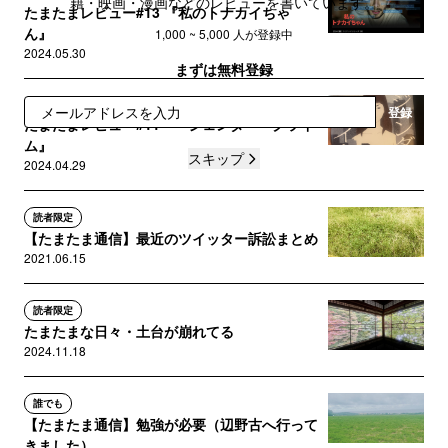
籍・映画・漫画などのレビューを書いています。
たまたまレビュー#13 『私のトナカイちゃ
ん』
1,000 ~ 5,000 人が登録中
2024.05.30
まずは無料登録
サポートメンバー限定
登録
たまたまレビュー#11 『ジェンダー・クライ
ム』
スキップ
2024.04.29
読者限定
【たまたま通信】最近のツイッター訴訟まとめ
2021.06.15
読者限定
たまたまな日々・土台が崩れてる
2024.11.18
誰でも
【たまたま通信】勉強が必要（辺野古へ行って
きました）