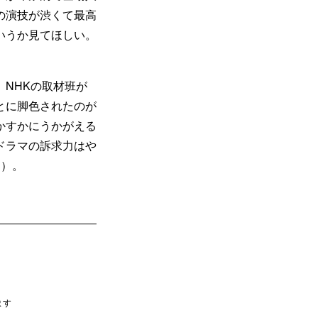
の演技が渋くて最高
いうか見てほしい。
NHKの取材班が
とに脚色されたのが
かすかにうかがえる
ドラマの訴求力はや
目）。
ます