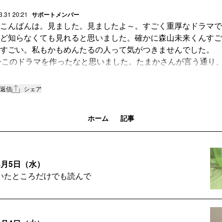
3.31 20:21
サポートメンバー
こんばんは。見ました。見ましたよ～。すごく重厚なドラマで
ど知らなくても見れると思いました。確かに森山未来くんすご
すごい。私もかもめんたるの人って気がつきませんでした。
今このドラマを作ったなと思いました。たまかさんが言う通り
があるし、政治家はいつも人一人の命なんて国家の存続に比べ
う思考で動いているんだなと思います。
返信
シェア
さんの最後の一言に吹き出しました。女たちどこへ行った～？
ていましたね。
ホーム
記事
月5日（水）
いたところだけでも読んで