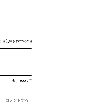
公開
書き手にのみ公開
残り
1000
文字
コメントする