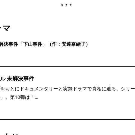
***
ラマ
未解決事件「下山事件」（作：安達奈緒子）
ャル 未解決事件
プをもとにドキュメンタリーと実録ドラマで真相に迫る、シリ
。第10弾は「...