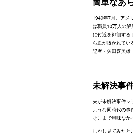
簡単なあ
1949年7月、
は職員10万人の
に付近を徘徊する
ら血が抜かれてい
記者・矢田喜美雄
未解決事
夫が未解決事件シ
ような同時代の事
そこまで興味なか
しかし見てみたと