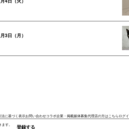
月4日（火）
月3日（月）
番外編 洗濯機の中にいた頃のこと
なものを書きます。
月28日（火）
い出すプレシャスメモリー
引法に基づく表示
お問い合わせ
コラボ企業・掲載媒体募集
代理店の方はこちら
ログイ
きます。
登録する