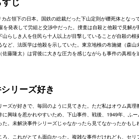
らすじ
アメリカ占領下の日本。国鉄の総裁だった下山定則が礫死体となっ
解雇を発表して労組と交渉中だった。捜査は自殺と他殺で見解が
下山らしき人を住民ら十人以上が目撃していることが自殺の根
るなど、法医学は他殺を示していた。東京地検の布施健（森山
（佐藤隆太）は背後に大きな圧力を感じながらも事件の真相を
件シリーズ好き
リーズが好きで、毎回のように見てきた。ただ私はオウム真理
件に興味を惹かれやすいため、下山事件、戦後、1949年、ふ
った。未解決事件シリーズじゃなかったら見てなかったかもし
ころ、これがとても面白かった。複雑な事件だけれども、セリ