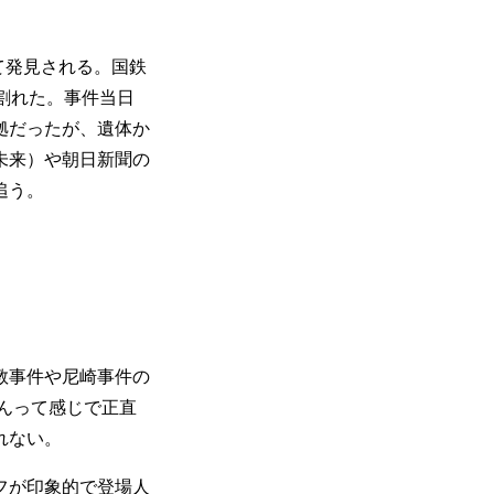
て発見される。国鉄
割れた。事件当日
拠だったが、遺体か
未来）や朝日新聞の
追う。
教事件や尼崎事件の
ーんって感じで正直
れない。
フが印象的で登場人