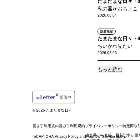
たまたまな日々・8
私の器がおちょこ
2026.08.04
読者限定
たまたまな日々・8
ちいかわ見たい
2026.08.03
もっと読む
サポートメンバー限定
たまたまレビュー
今回はエッセイ的
2026.07.31
読者限定
© 2026 たまたまな日々
たまたまな日々・7
ふとしたときに思
書き手利用規約
読み手利用規約
プライバシーポリシー
特定商取
2026.07.28
書き手から直接、最新記事が届
reCAPTCHA
Privacy Policy
and
Terms of Service
apply.