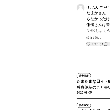
けいたん
2024.0
たまかさん、
らなかったけ
俳優さんは皆
NHKもよく
に通じるもの
続きを読む
なもんだとい
いいね！
そしてたまか
見事に消され
読者限定
たまたまな日々・8
独身偽装のこと書
2026.08.05
読者限定