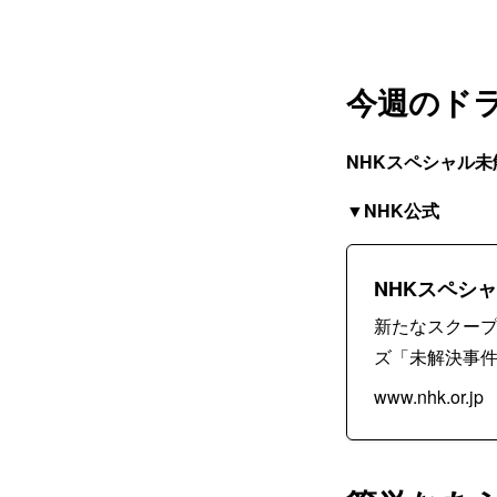
今週のド
NHKスペシャル
▼NHK公式
NHKスペシ
新たなスクー
ズ「未解決事件」
www.nhk.or.jp