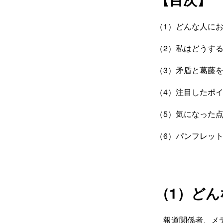
（1）どんな人に
（2）私はどうす
（3）矛盾と葛藤
（4）注目したポ
（5）気になった
（6）パンフレッ
（1）ど
報道関係者、メデ