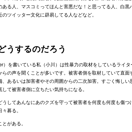
のある人、マスコミってほんと害悪だな！と思ってる人、白黒
近のツイッター文化に辟易してる人などなど。
はどうするのだろう
ter）を書いている私（小川）は性暴力の取材をしているライ
からの声を聞くことが多いです。被害者側を取材していて直面
備、あるいは加害者やその周囲からの二次加害。すごく悔しい
底して被害者側に立ちたい気持ちになる。
うしてあんなにあのクズを守って被害者を何度も何度も傷つ
日々募る。
ことがある。