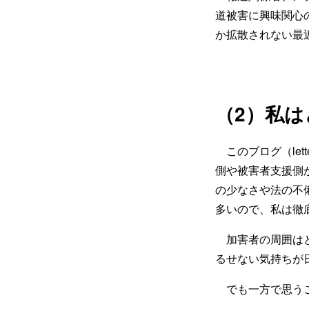
道被害に興味関心
か拡散されない最
（2）私
このブログ（let
側や被害者支援側
の少なさや法の不
多いので、私は徹
加害者の周囲はど
るせない気持ちが
でも一方で思う