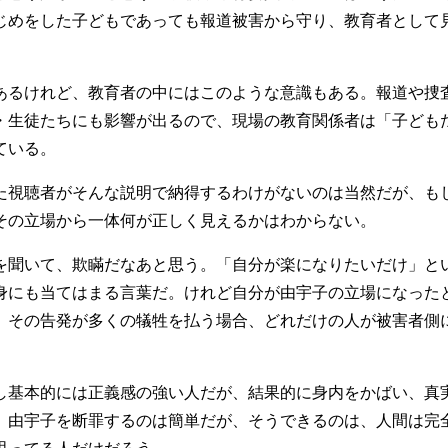
じめをした子どもであっても報道被害から守り、教育者として
るけれど、教育者の中にはこのような意識もある。報道や捜
・生徒たちにも影響が出るので、現場の教育関係者は「子ども
ている。
視聴者がそんな説明で納得するわけがないのは当然だが、も
その立場から一体何が正しく見えるかはわからない。
聞いて、欺瞞だなあと思う。「自分が楽になりたいだけ」と
身にも当てはまる言葉だ。けれど自分が由宇子の立場になった
。その告発が多くの犠牲を払う場合、どれだけの人が被害者側
基本的には正義感の強い人だが、結果的に身内をかばい、真
。由宇子を断罪するのは簡単だが、そうできるのは、人間は完
思ってる人だけだろう。