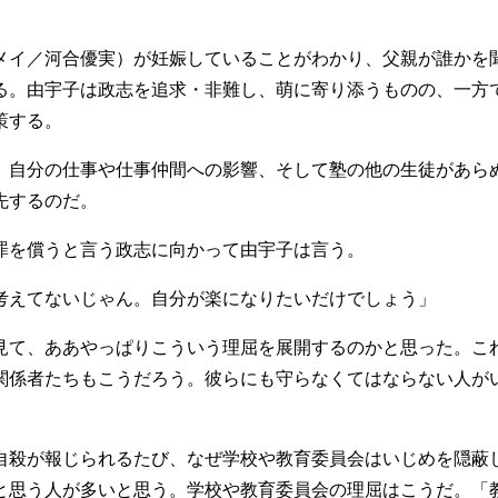
イ／河合優実）が妊娠していることがわかり、父親が誰かを
る。由宇子は政志を追求・非難し、萌に寄り添うものの、一方
策する。
自分の仕事や仕事仲間への影響、そして塾の他の生徒があら
先するのだ。
を償うと言う政志に向かって由宇子は言う。
考えてないじゃん。自分が楽になりたいだけでしょう」
て、ああやっぱりこういう理屈を展開するのかと思った。こ
関係者たちもこうだろう。彼らにも守らなくてはならない人が
。
殺が報じられるたび、なぜ学校や教育委員会はいじめを隠蔽
と思う人が多いと思う。学校や教育委員会の理屈はこうだ。「