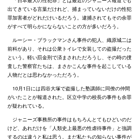
「日本最大の性犯罪」とは最近のジャニーズ報道でも
出てきている言葉だけれど、捕まっていないだけの性犯
罪加害者がどれだけいるだろう。逮捕されてもその余罪
がすべて明らかにならないことの方が多いだろう。
ルーシー・ブラックマンさん事件の犯人、織原城二は
前科があり、それは公衆トイレで女装しての盗撮だった
という。軽い罰金刑で済まされただろうし、その時の捜
査した警察官たちは、まさかこんな事件を起こしている
人物だとは思わなかっただろう。
10月1日には四谷大塚で盗撮した塾講師に同僚の仲間
がいたことが報道された。区立中学の校長の事件も余罪
が疑われている。
ジャニーズ事務所の事件はもちろんとてもひどいのだ
けど、あれだけを「人類史上最悪の性虐待事件」と強調
するのは違うと私は思う。まだ私たちの知らない事件が