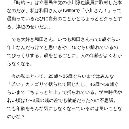
『時給〜』は立憲民主党の小川淳也議員に取材した本
なのだが、私は和田さんがTwitterで「小川さん！」って
愚痴っているたびに自分のことかとちょっとビクッとす
る。淳也のせいだよ。
でも大好き和田さん。いつも和田さんって5歳ぐらい
年上なんだっけ？と思いきや、15ぐらい離れているの
でびっくりする。歳をとるごとに、人の年齢がよくわか
らなくなる。
今の私にとって、23歳〜35歳ぐらいまではみんな
「若い」カテゴリで括られて同じだし、45歳〜59歳ぐ
らいまで「ちょっと年上」で括られている。学生時代や
若い頃は1〜2歳の歳の差でも敏感だったのに不思議。
でも年齢をそんな気にしなくなっているのは良いことな
のかな？