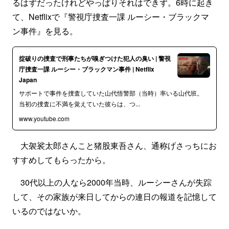
るはずだったけれどやっぱりそれはできず。6時に起き
て、Netflixで『警視庁捜査一課 ルーシー・ブラックマ
ン事件』を見る。
掟破りの捜査で刑事たちが嗅ぎつけた犯人の臭い | 警視
庁捜査一課 ルーシー・ブラックマン事件 | Netflix
Japan
サポートで事件を捜査していた山代悟警部（当時）率いる山代班。
当初の捜査に不満を覚えていた彼らは、つ...
www.youtube.com
大袈裟太郎さんこと猪股東吾さん、通称げさっちにお
すすめしてもらったから。
30代以上の人なら2000年当時、ルーシーさんが失踪
して、その家族が来日してからの連日の報道を記憶して
いるのではないか。