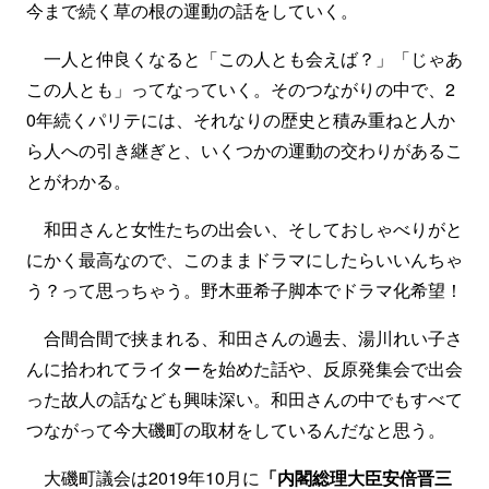
今まで続く草の根の運動の話をしていく。
一人と仲良くなると「この人とも会えば？」「じゃあ
この人とも」ってなっていく。そのつながりの中で、2
0年続くパリテには、それなりの歴史と積み重ねと人か
ら人への引き継ぎと、いくつかの運動の交わりがあるこ
とがわかる。
和田さんと女性たちの出会い、そしておしゃべりがと
にかく最高なので、このままドラマにしたらいいんちゃ
う？って思っちゃう。野木亜希子脚本でドラマ化希望！
合間合間で挟まれる、和田さんの過去、湯川れい子さ
んに拾われてライターを始めた話や、反原発集会で出会
った故人の話なども興味深い。和田さんの中でもすべて
つながって今大磯町の取材をしているんだなと思う。
大磯町議会は2019年10月に
「内閣総理大臣安倍晋三