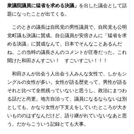
衆議院議員に猛省を求める決議」
を出した議会として話
題になったことが出てくる。
このときの議長は自民党の男性議員で、自民党も公明
党町議も決議に賛成。自公議員が安倍さんに「猛省を求
める決議」に賛成なんて、日本でそんなことあるんだ
ね。この当時の議長さんのコメントが圧巻だった。これ
聞けた和田さんすごい！ すごいすごい！！！
和田さんが出会う人出会う人みんな女性で、しかもシ
ングルの女性が多い。女性が語る歴史って、男性が語る
それと比べて全然残っていないと思うし、政治にまつわ
る話だと尚更。地方自治って、議員になるならないは別
としても、かなり女性が下支えをしていたところが大き
いもののはずなんだけど、語り継がれていないなあと思
う。だからこういう記録とても大事。