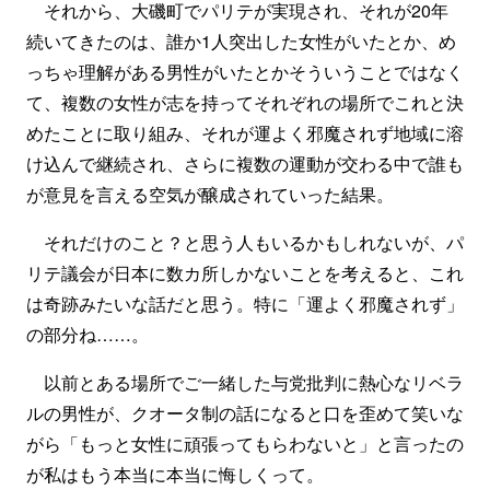
それから、大磯町でパリテが実現され、それが20年
続いてきたのは、誰か1人突出した女性がいたとか、め
っちゃ理解がある男性がいたとかそういうことではなく
て、複数の女性が志を持ってそれぞれの場所でこれと決
めたことに取り組み、それが運よく邪魔されず地域に溶
け込んで継続され、さらに複数の運動が交わる中で誰も
が意見を言える空気が醸成されていった結果。
それだけのこと？と思う人もいるかもしれないが、パ
リテ議会が日本に数カ所しかないことを考えると、これ
は奇跡みたいな話だと思う。特に「運よく邪魔されず」
の部分ね……。
以前とある場所でご一緒した与党批判に熱心なリベラ
ルの男性が、クオータ制の話になると口を歪めて笑いな
がら「もっと女性に頑張ってもらわないと」と言ったの
が私はもう本当に本当に悔しくって。