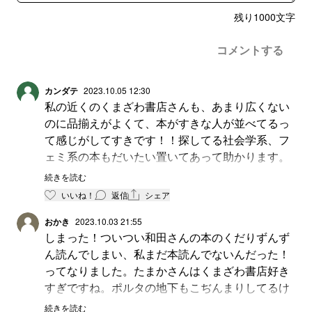
残り
1000
文字
コメントする
カンダテ
2023.10.05 12:30
私の近くのくまざわ書店さんも、あまり広くない
のに品揃えがよくて、本がすきな人が並べてるっ
て感じがしてすきです！！探してる社会学系、フ
ェミ系の本もだいたい置いてあって助かります。
和田さんの本、気になっていたのですが日記読ん
続きを読む
でやっぱり読んでみようと思いました。
いいね！
返信
シェア
おかき
2023.10.03 21:55
しまった！ついつい和田さんの本のくだりずんず
ん読んでしまい、私まだ本読んでないんだった！
ってなりました。たまかさんはくまざわ書店好き
すぎですね。ポルタの地下もこぢんまりしてるけ
どいいかんじです。
続きを読む