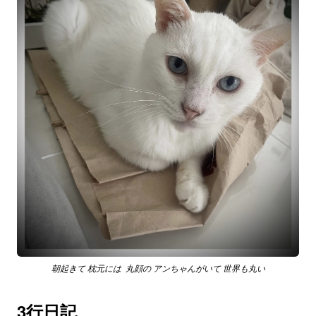
朝起きて 枕元には 丸顔の アンちゃんがいて 世界も丸い
3行日記